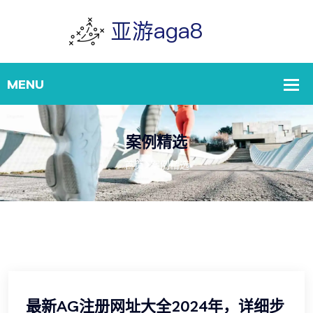
案例精选
首页
案例精选
最新AG注册网址大全2024年，详细步