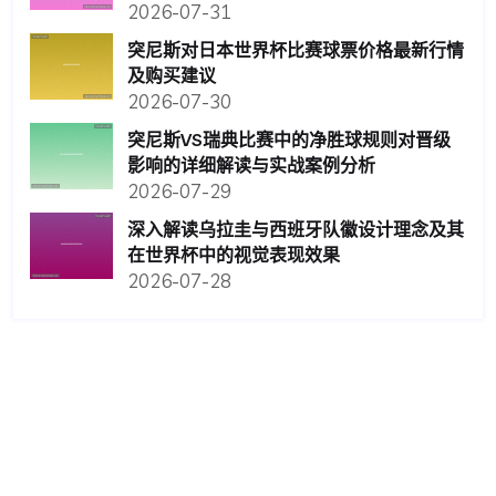
2026-07-31
突尼斯对日本世界杯比赛球票价格最新行情
及购买建议
2026-07-30
突尼斯VS瑞典比赛中的净胜球规则对晋级
影响的详细解读与实战案例分析
2026-07-29
深入解读乌拉圭与西班牙队徽设计理念及其
在世界杯中的视觉表现效果
2026-07-28