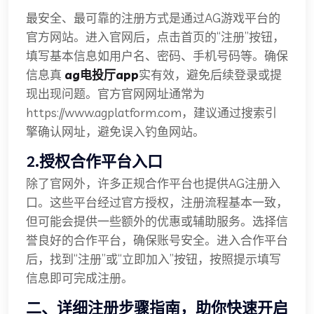
最安全、最可靠的注册方式是通过AG游戏平台的
官方网站。进入官网后，点击首页的“注册”按钮，
填写基本信息如用户名、密码、手机号码等。确保
信息真
ag电投厅app
实有效，避免后续登录或提
现出现问题。官方官网网址通常为
https://www.agplatform.com，建议通过搜索引
擎确认网址，避免误入钓鱼网站。
2.授权合作平台入口
除了官网外，许多正规合作平台也提供AG注册入
口。这些平台经过官方授权，注册流程基本一致，
但可能会提供一些额外的优惠或辅助服务。选择信
誉良好的合作平台，确保账号安全。进入合作平台
后，找到“注册”或“立即加入”按钮，按照提示填写
信息即可完成注册。
二、详细注册步骤指南，助你快速开启