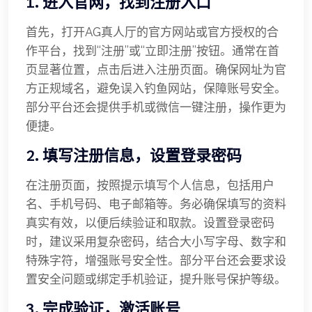
1. 进入官网，找到注册入口
首先，打开AG真人厅的官方网站或官方授权的合
作平台，找到“注册”或“立即注册”按钮。通常在首
页显著位置，点击后进入注册页面。确保网址为官
方正规域名，避免误入钓鱼网站，保障账号安全。
部分平台还会提供手机或微信一键注册，操作更为
便捷。
2. 填写注册信息，设置登录密码
在注册页面，按照提示填写个人信息，包括用户
名、手机号码、电子邮箱等。务必确保填写的资料
真实有效，以便后续验证和取款。设置登录密码
时，建议采用复杂密码，结合大小写字母、数字和
特殊字符，增强账号安全性。部分平台还会要求设
置安全问题或绑定手机验证，提升账号保护等级。
3. 完成验证，激活账号