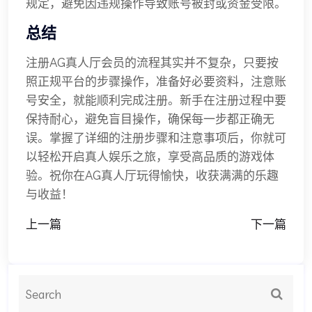
规定，避免因违规操作导致账号被封或资金受限。
总结
注册AG真人厅会员的流程其实并不复杂，只要按
照正规平台的步骤操作，准备好必要资料，注意账
号安全，就能顺利完成注册。新手在注册过程中要
保持耐心，避免盲目操作，确保每一步都正确无
误。掌握了详细的注册步骤和注意事项后，你就可
以轻松开启真人娱乐之旅，享受高品质的游戏体
验。祝你在AG真人厅玩得愉快，收获满满的乐趣
与收益！
上一篇
下一篇