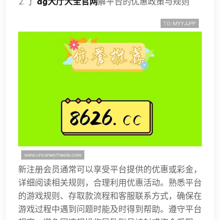
2. 了
ag大厅大全官网
解平台的优惠政策与规则
新注册会员通常可以享受平台提供的优惠或彩金，
详细阅读相关规则，合理利用优惠活动。熟悉平台
的游戏规则、存取款流程和客服联系方式，确保在
游戏过程中遇到问题时能及时得到帮助。遵守平台