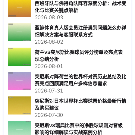
西班牙队与佛得角队阵容深度分析：战术变
化与比赛关键点解析
2026-08-03
蓝鲸体育真人版会员注册遇到问题怎么办详
细解决方案与客服联系方式
2026-08-02
荷兰VS突尼斯比赛球员评分榜单及亮点表
现总结分析
2026-08-01
突尼斯对阵荷兰的世界杯对赛历史总结及比
赛亮点回顾满足用户多样信息需求
2026-07-31
突尼斯对日本世界杯比赛球票价格最新行情
及购买建议
2026-07-30
突尼斯VS瑞典比赛中的净胜球规则对晋级
影响的详细解读与实战案例分析