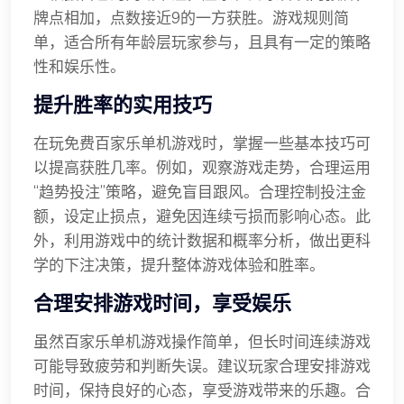
牌点相加，点数接近9的一方获胜。游戏规则简
单，适合所有年龄层玩家参与，且具有一定的策略
性和娱乐性。
提升胜率的实用技巧
在玩免费百家乐单机游戏时，掌握一些基本技巧可
以提高获胜几率。例如，观察游戏走势，合理运用
“趋势投注”策略，避免盲目跟风。合理控制投注金
额，设定止损点，避免因连续亏损而影响心态。此
外，利用游戏中的统计数据和概率分析，做出更科
学的下注决策，提升整体游戏体验和胜率。
合理安排游戏时间，享受娱乐
虽然百家乐单机游戏操作简单，但长时间连续游戏
可能导致疲劳和判断失误。建议玩家合理安排游戏
时间，保持良好的心态，享受游戏带来的乐趣。合