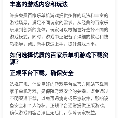
丰富的游戏内容和玩法
许多免费百家乐单机游戏提供多样的玩法和丰富的
游戏场景，满足不同玩家的需求。从经典的百家乐
玩法到创新的变体，玩家可以根据喜好选择不同的
游戏模式。同时，游戏中还配备了详细的教程和技
巧指导，帮助新手快速上手，提升游戏水平。
如何选择优质的百家乐单机游戏下载资
源？
正规平台下载，确保安全
选择正规、信誉良好的游戏平台或官方网站下载百
家乐单机游戏，是保障游戏安全的关键。避免通过
不明渠道下载，以免遭遇病毒或恶意软件，影响设
备安全和个人隐私。正规平台通常提供正版游戏，
确保游戏内容合法且无后门，保障玩家权益。