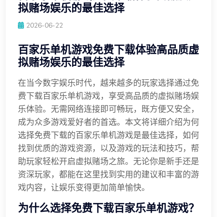
拟赌场娱乐的最佳选择
2026-06-22
百家乐单机游戏免费下载体验高品质虚
拟赌场娱乐的最佳选择
在当今数字娱乐时代，越来越多的玩家选择通过免
费下载百家乐单机游戏，享受高品质的虚拟赌场娱
乐体验。无需网络连接即可畅玩，既方便又安全，
成为众多游戏爱好者的首选。本文将详细介绍为何
选择免费下载的百家乐单机游戏是最佳选择，如何
找到优质的游戏资源，以及游戏的玩法和技巧，帮
助玩家轻松开启虚拟赌场之旅。无论你是新手还是
资深玩家，都能在这里找到实用的建议和丰富的游
戏内容，让娱乐变得更加简单愉快。
为什么选择免费下载百家乐单机游戏？