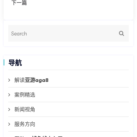
下一篇
导航
解读
亚游aga8
案例精选
新闻视角
服务方向