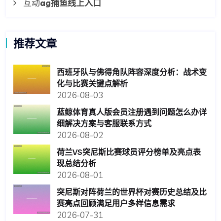
互动
ag捕鱼线上入口
推荐文章
西班牙队与佛得角队阵容深度分析：战术变
化与比赛关键点解析
2026-08-03
蓝鲸体育真人版会员注册遇到问题怎么办详
细解决方案与客服联系方式
2026-08-02
荷兰VS突尼斯比赛球员评分榜单及亮点表
现总结分析
2026-08-01
突尼斯对阵荷兰的世界杯对赛历史总结及比
赛亮点回顾满足用户多样信息需求
2026-07-31