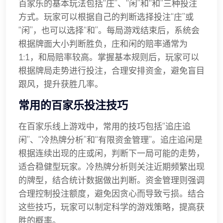
百家乐的基本玩法包括“庄”、“闲”和“和”三种投注
方式。玩家可以根据自己的判断选择投注“庄”或
“闲”，也可以选择“和”。每局游戏结束后，系统会
根据牌面大小判断胜负，庄和闲的赔率通常为
1:1，和局赔率较高。掌握基本规则后，玩家可以
根据牌局走势进行投注，合理安排资金，避免盲目
跟风，提升获胜几率。
常用的百家乐投注技巧
在百家乐线上游戏中，常用的技巧包括“追庄追
闲”、“冷热牌分析”和“有限资金管理”。追庄追闲是
根据连续出现的庄或闲，判断下一局可能的走势，
适合稳健型玩家。冷热牌分析则关注近期频繁出现
的牌型，结合统计数据做出判断。资金管理则强调
合理控制投注额度，避免因贪心而导致亏损。结合
这些技巧，玩家可以制定科学的游戏策略，提高获
胜的概率。