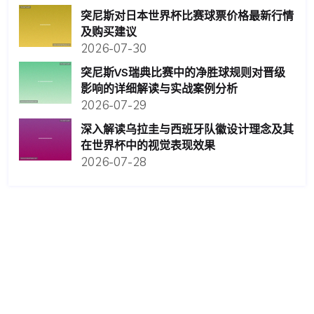
突尼斯对日本世界杯比赛球票价格最新行情
及购买建议
2026-07-30
突尼斯VS瑞典比赛中的净胜球规则对晋级
影响的详细解读与实战案例分析
2026-07-29
深入解读乌拉圭与西班牙队徽设计理念及其
在世界杯中的视觉表现效果
2026-07-28