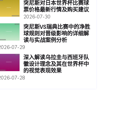
突尼斯对日本世界杯比赛球
票价格最新行情及购买建议
2026-07-30
突尼斯VS瑞典比赛中的净胜
球规则对晋级影响的详细解
读与实战案例分析
2026-07-29
深入解读乌拉圭与西班牙队
徽设计理念及其在世界杯中
的视觉表现效果
2026-07-28