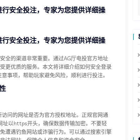
进行安全投注，专家为您提供详细操
进行安全投注，专家为您提供详细操
安全的渠道非常重要。通过AG厅电投官方地址
受更优质的服务。本文将详细介绍如何安全登录
注意事项，帮助玩家避免风险，顺利进行投注。
性
所访问的网址是否为官方授权地址。正规官网通
，网址以https开头，确保数据传输加密。不要轻
免遭遇钓鱼网站或诈骗行为。可以通过搜索引擎