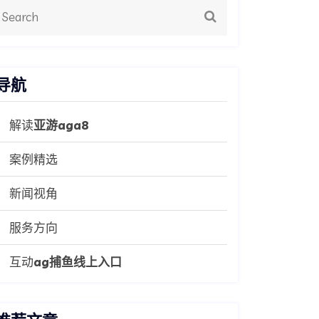
导航
解读
亚游aga8
案例精选
新闻视角
服务方向
互动
ag捕鱼线上入口