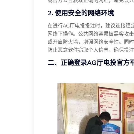
或官方公告获取正确的网址，避免误入
2. 使用安全的网络环境
在进行AG厅电投投注时，建议连接稳定
网络下操作。公共网络容易被黑客攻击
或开启防火墙，增强网络安全性。同时
防止恶意软件窃取个人信息，确保投注
二、正确登录AG厅电投官方