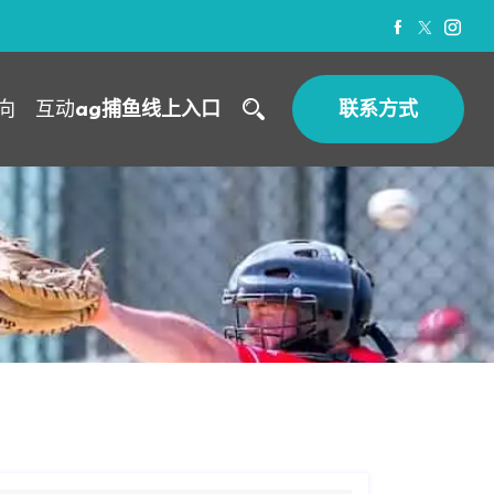
向
互动
ag捕鱼线上入口
联系方式