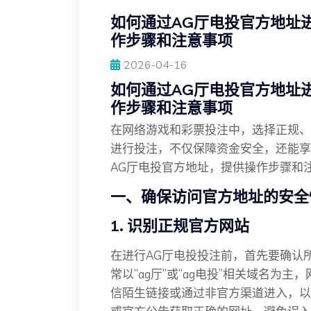
如何通过AG厅电投官方地址
作步骤和注意事项
2026-04-16
如何通过AG厅电投官方地址
作步骤和注意事项
在网络游戏和彩票投注中，选择正规、
进行投注，不仅保障资金安全，还能享
AG厅电投官方地址，提供操作步骤和
一、确保访问官方地址的安全
1. 识别正规官方网站
在进行AG厅电投投注前，首先要确认
常以“ag厅”或“ag电投”相关域名为主
信陌生链接或通过非官方渠道进入，以