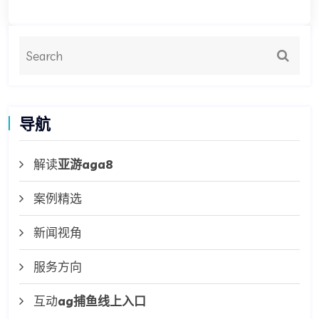
导航
解读
亚游aga8
案例精选
新闻视角
服务方向
互动
ag捕鱼线上入口