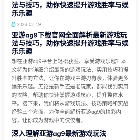
法与技巧，助你快速提升游戏胜率与娱
乐乐趣
2026-03-19
亚游ag9下载官网全面解析最新游戏玩
法与技巧，助你快速提升游戏胜率与娱
乐乐趣
想在亚游ag9平台上轻松获胜、享受游戏乐趣？本
文将为你详细介绍最新的游戏玩法、实用技巧和提
升胜率的方法，让你在游戏中游刃有余，体验更多
娱乐乐趣。无论是新手还是老玩家，都能找到实用
的攻略，帮助你快速掌握游戏核心，提升整体水
平。接下来，我们将从游戏玩法、技巧策略和实战
经验三个方面，为你全面解析亚游ag9的精彩内
容，让你成为游戏中的佼佼者。
深入理解亚游ag9最新游戏玩法