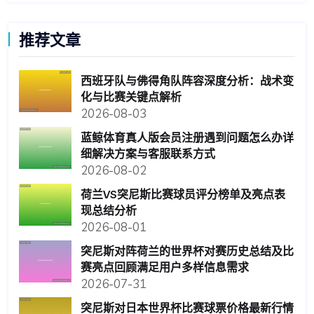
推荐文章
西班牙队与佛得角队阵容深度分析：战术变
化与比赛关键点解析
2026-08-03
蓝鲸体育真人版会员注册遇到问题怎么办详
细解决方案与客服联系方式
2026-08-02
荷兰VS突尼斯比赛球员评分榜单及亮点表
现总结分析
2026-08-01
突尼斯对阵荷兰的世界杯对赛历史总结及比
赛亮点回顾满足用户多样信息需求
2026-07-31
突尼斯对日本世界杯比赛球票价格最新行情