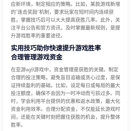
应新环境，制定相应的策略。比如，某款游戏新增
的“连击奖励”机制，要求玩家在短时间内连续获
胜，掌握技巧后可以大大提高获胜几率。此外，关
注平台公告和官方资讯，及时掌握最新规则，是提
升游戏胜率的重要途径。
实用技巧助你快速提升游戏胜率
合理管理游戏资金
在亚游ag9游戏中，资金管理是获胜的关键。制定
合理的投注策略，避免盲目追输或贪心过度，是保
证持续盈利的基础。比如，设定每日或每局的最大
投注额度，确保不会因为一时冲动而亏损过多。同
时，学会利用平台提供的优惠和返水政策，最大化
资金利用效率。合理分配资金，不仅能延长游戏时
间，还能在关键时刻把握住获胜的机会，提升整体
胜率。