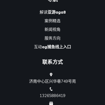
解读
亚游aga8
案例精选
新闻视角
服务方向
互动
ag捕鱼线上入口
联系方式
济南中心区兴华巷749号苑
13265886419