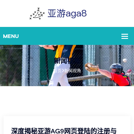
新闻视角
首页
新闻视角
深度揭秘亚游AG9网页登陆的注册与