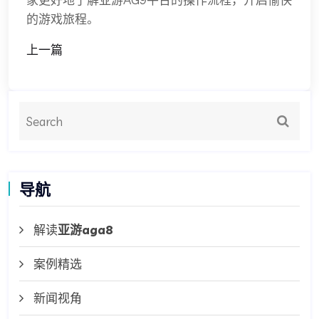
的游戏旅程。
上一篇
导航
解读
亚游aga8
案例精选
新闻视角