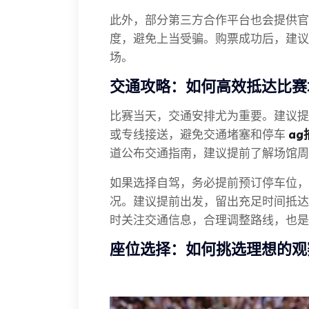
此外，部分第三方合作平台也会提供官
度，避免上当受骗。购票成功后，建议
场。
交通攻略：如何高效抵达比赛
比赛当天，交通安排尤为重要。建议提
或专线接送，避免交通堵塞和停车
ag
道公布交通指南，建议提前了解场馆周
如果选择自驾，务必提前预订停车位，
况。建议提前出发，留出充足时间抵达
时关注交通信息，合理调整路线，也是
座位选择：如何挑选理想的观