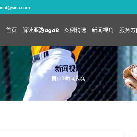
minal@sina.com
首页
解读
亚游aga8
案例精选
新闻视角
服务方
新闻视角
首页
新闻视角