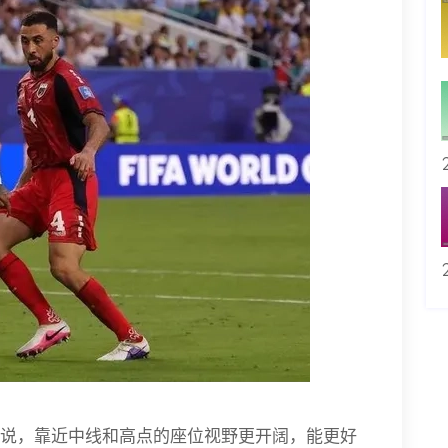
说，靠近中线和高点的座位视野更开阔，能更好