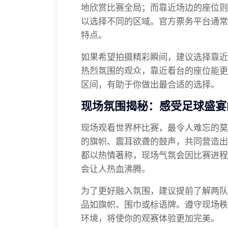
地欣赏比赛全局；而靠近场边的座位则
以选择不同的区域。官方票务平台通常
特点。
如果希望拍摄精彩瞬间，建议选择靠近
热烈氛围的观众，靠近看台的座位能更
区间，有助于你做出最合适的选择。
现场氛围揭秘：感受足球盛宴
现场观看世界杯比赛，最令人难忘的莫
的旗帜、震耳欲聋的鼓声，共同营造出
都以热情著称，现场气氛会因比赛进程
会让人热血沸腾。
为了更好融入氛围，建议提前了解两队
品如旗帜、围巾或标语牌。遵守现场秩
环境，将使你的观赛体验更加完美。