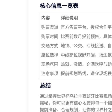
核心信息一览表
内容
详细说明
购票渠道
官方售票平台、授权合作平
购票时间
比赛前数月提前预售，具体
交通方式
地铁、公交、专线接送、自
座位选择
中线高位视野开阔，场边氛
现场氛围
热烈、激情、充满欢呼与助
注意事项
提前规划路线，遵守现场秩
总结
通过掌握世界杯乌拉圭西班牙比赛现场
揭秘，你可以更有信心地安排每一个细
提前准备、合理规划，让你的世界杯之