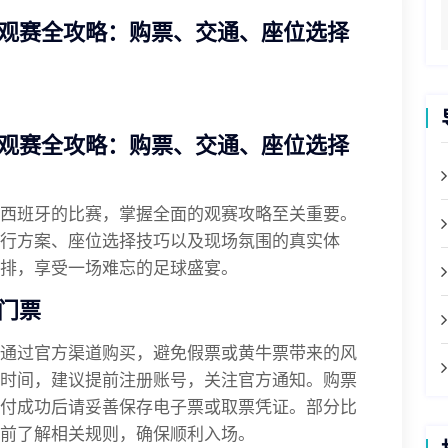
观赛全攻略：购票、交通、座位选择
观赛全攻略：购票、交通、座位选择
西班牙的比赛，掌握全面的观赛攻略至关重要。
行方案、座位选择技巧以及现场氛围的真实体
排，享受一场难忘的足球盛宴。
门票
通过官方渠道购买，避免假票或黄牛票带来的风
时间，建议提前注册账号，关注官方通知。购票
付成功后请妥善保存电子票或取票凭证。部分比
前了解相关规则，确保顺利入场。