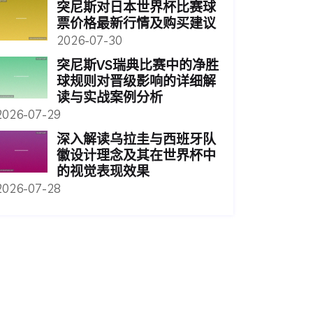
突尼斯对日本世界杯比赛球
票价格最新行情及购买建议
2026-07-30
突尼斯VS瑞典比赛中的净胜
球规则对晋级影响的详细解
读与实战案例分析
2026-07-29
深入解读乌拉圭与西班牙队
徽设计理念及其在世界杯中
的视觉表现效果
2026-07-28