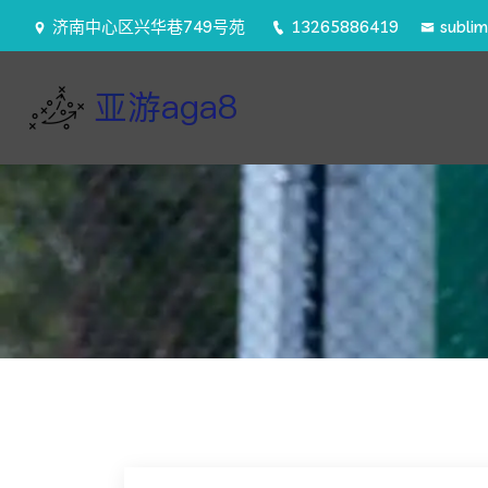
济南中心区兴华巷749号苑
13265886419
subli