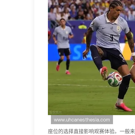
座位的选择直接影响观赛体验。一般来