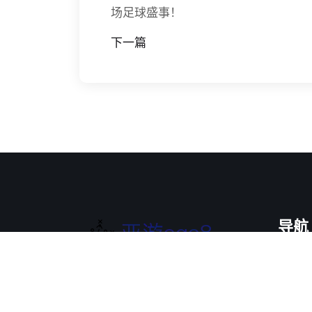
场足球盛事！
下一篇
导航
解读
亚
亚游aga8 - (中国)湘潭亚游aga8科
案例
技有限公司欢迎您，一起来感受ag