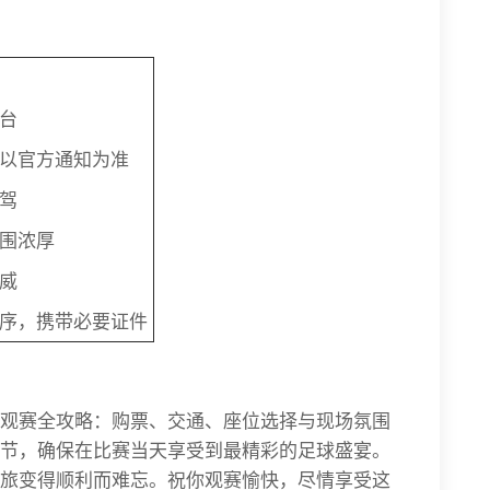
台
以官方通知为准
驾
围浓厚
威
序，携带必要证件
观赛全攻略：购票、交通、座位选择与现场氛围
节，确保在比赛当天享受到最精彩的足球盛宴。
旅变得顺利而难忘。祝你观赛愉快，尽情享受这