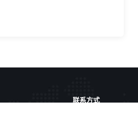
联系方式
游aga8
济南中心区兴华巷749
13265886419
精选
subliminal@sina.com