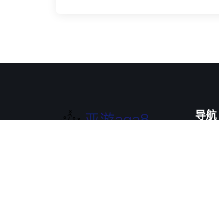
导航
解读
亚
亚游aga8 - (中国)湘潭亚游aga8科
案例
技有限公司欢迎您，一起来感受ag
捕鱼娱乐电玩带来的快乐！欢迎来
新闻
到亚游aga8和我们一起体验ag捕鱼
服务
线上入口、ag捕鱼游戏官网最优质
互动
的在线服务！！！