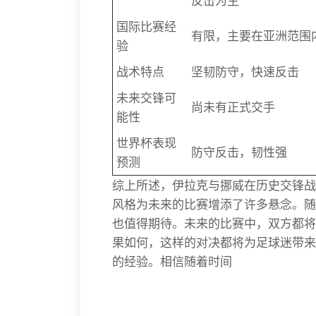
反击为主
国际比赛经
有限，主要在亚洲范围
验
战术特点
坚韧防守，快速反击
未来交锋可
尚未有正式交手
能性
世界杯表现
防守反击，韧性强
预测
综上所述，伊拉克与挪威在历史交锋战
风格为未来的比赛增添了许多悬念。随
也值得期待。未来的比赛中，双方都将
果如何，这样的对决都将为足球迷带来
的经验。相信随着时间