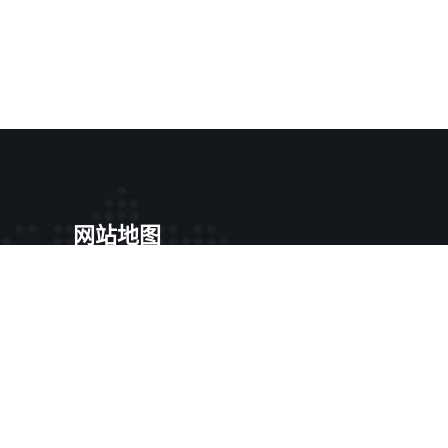
网站地图
号苑
SiteMap