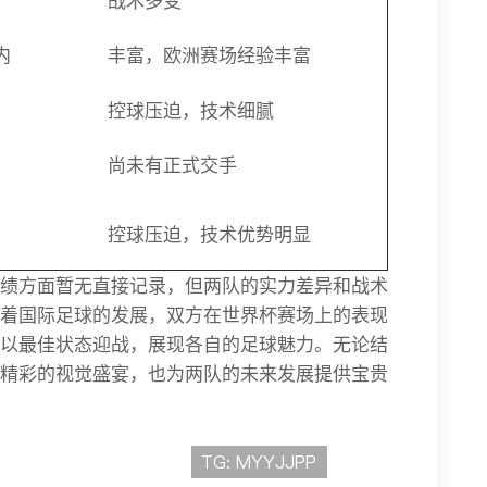
战术多变
内
丰富，欧洲赛场经验丰富
控球压迫，技术细腻
尚未有正式交手
控球压迫，技术优势明显
绩方面暂无直接记录，但两队的实力差异和战术
着国际足球的发展，双方在世界杯赛场上的表现
以最佳状态迎战，展现各自的足球魅力。无论结
精彩的视觉盛宴，也为两队的未来发展提供宝贵