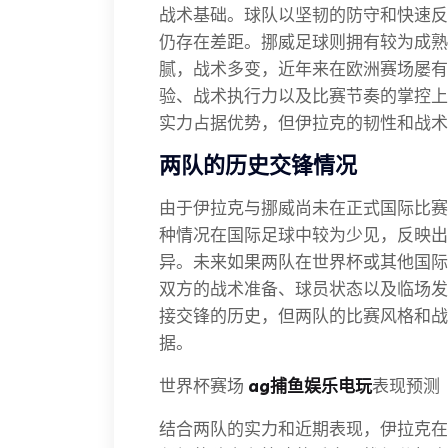
战术基础。球队以坚韧的防守和快速反
仍存在差距。挪威足球则拥有较为成熟
腻，战术多变，近年来在欧洲赛场屡有
验、战术执行力以及比赛节奏的掌控上
实力占据优势，但伊拉克的韧性和战术
两队的历史交锋情况
由于伊拉克与挪威尚未在正式国际比赛
种情况在国际足球中较为少见，反映出
异。未来如果两队在世界杯或其他国际
双方的战术准备、球员状态以及临场发
接交锋的历史，但两队的比赛风格和战
据。
世界杯赛场
ag捕鱼娱乐电玩
表现预测
结合两队的实力和近期表现，伊拉克在