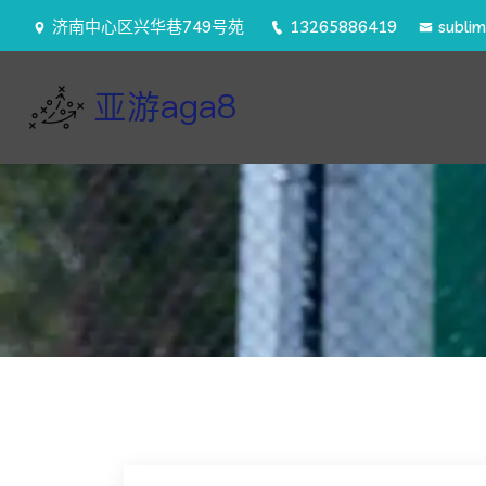
济南中心区兴华巷749号苑
13265886419
subli