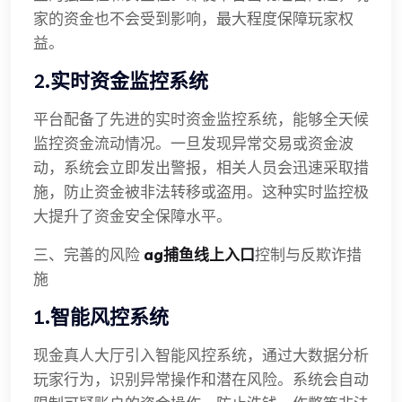
家的资金也不会受到影响，最大程度保障玩家权
益。
2.实时资金监控系统
平台配备了先进的实时资金监控系统，能够全天候
监控资金流动情况。一旦发现异常交易或资金波
动，系统会立即发出警报，相关人员会迅速采取措
施，防止资金被非法转移或盗用。这种实时监控极
大提升了资金安全保障水平。
三、完善的风险
ag捕鱼线上入口
控制与反欺诈措
施
1.智能风控系统
现金真人大厅引入智能风控系统，通过大数据分析
玩家行为，识别异常操作和潜在风险。系统会自动