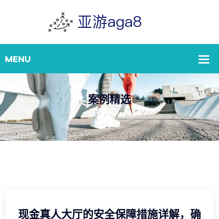
案例精选
首页
案例精选
现金真人大厅的安全保障措施详解，确