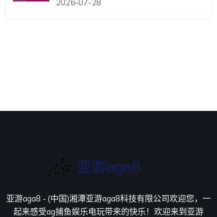
2026-07-28
亚游aga8 - (中国)湘潭亚游aga8科技有限公司欢迎您，一
起来感受ag捕鱼娱乐电玩带来的快乐！欢迎来到亚游