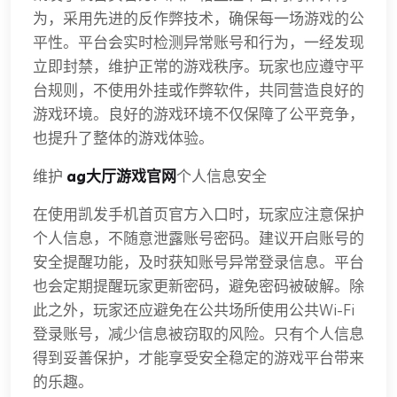
为，采用先进的反作弊技术，确保每一场游戏的公
平性。平台会实时检测异常账号和行为，一经发现
立即封禁，维护正常的游戏秩序。玩家也应遵守平
台规则，不使用外挂或作弊软件，共同营造良好的
游戏环境。良好的游戏环境不仅保障了公平竞争，
也提升了整体的游戏体验。
维护
ag大厅游戏官网
个人信息安全
在使用凯发手机首页官方入口时，玩家应注意保护
个人信息，不随意泄露账号密码。建议开启账号的
安全提醒功能，及时获知账号异常登录信息。平台
也会定期提醒玩家更新密码，避免密码被破解。除
此之外，玩家还应避免在公共场所使用公共Wi-Fi
登录账号，减少信息被窃取的风险。只有个人信息
得到妥善保护，才能享受安全稳定的游戏平台带来
的乐趣。