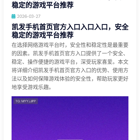
稳定的游戏平台推荐
2026-03-27
凯发手机首页官方入口入口入口，安全
稳定的游戏平台推荐
在选择网络游戏平台时，安全性和稳定性是最重要
的因素。凯发手机首页官方入口提供了一个安全、
稳定、操作便捷的游戏平台，深受玩家喜爱。本文
将详细介绍凯发手机首页官方入口的优势、使用方
法以及如何保障游戏体验的安全性，帮助玩家更好
地享受游戏乐趣。