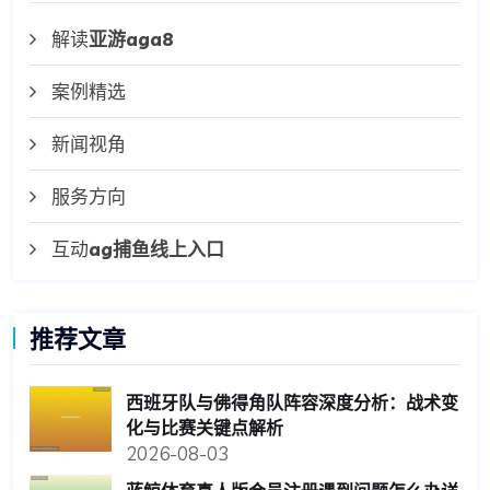
解读
亚游aga8
案例精选
新闻视角
服务方向
互动
ag捕鱼线上入口
推荐文章
西班牙队与佛得角队阵容深度分析：战术变
化与比赛关键点解析
2026-08-03