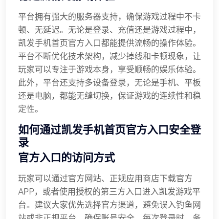
平台拥有强大的服务器支持，确保游戏过程中不卡
顿、无延迟。无论是登录、充值还是游戏过程中，
凯发手机首页官方入口都能提供流畅的操作体验。
平台不断优化技术架构，减少掉线和卡顿现象，让
玩家可以专注于游戏本身，享受顺畅的娱乐体验。
此外，平台还支持多设备登录，无论是手机、平板
还是电脑，都能无缝切换，保证游戏的连续性和稳
定性。
如何通过凯发手机首页官方入口安全登
录
官方入口的访问方式
玩家可以通过官方网站、正规应用商店下载官方
APP，或者使用授权的第三方入口进入凯发游戏平
台。建议大家优先选择官方渠道，避免误入钓鱼网
站或非正规平台，确保账号安全。每次登录时，务