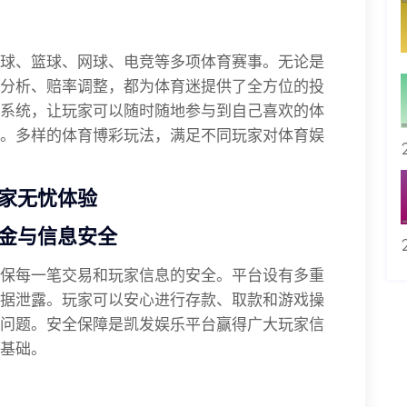
球、篮球、网球、电竞等多项体育赛事。无论是
分析、赔率调整，都为体育迷提供了全方位的投
系统，让玩家可以随时随地参与到自己喜欢的体
。多样的体育博彩玩法，满足不同玩家对体育娱
家无忧体验
金与信息安全
保每一笔交易和玩家信息的安全。平台设有多重
据泄露。玩家可以安心进行存款、取款和游戏操
问题。安全保障是凯发娱乐平台赢得广大玩家信
基础。