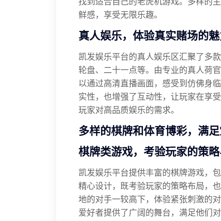
找到适合自己的老虎机游戏。多样的主
鲜感，享受无限乐趣。
真人娱乐，体验真实赌场的魅
凯发娱乐平台的真人娱乐区汇聚了多款
轮盘、二十一点等。由专业的真人荷官
以通过高清直播画面，感受到仿佛身临
实性，也增强了互动性，让玩家在享受
玩家对高品质娱乐的需求。
多样的棋牌和体育博彩，满足
棋牌类游戏，考验玩家的策略
凯发娱乐平台提供丰富的棋牌游戏，包
精心设计，既考验玩家的策略布局，也
地的对手一较高下，体验紧张刺激的对
爱好者提供了广阔的舞台，满足他们对