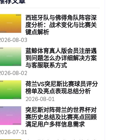
推荐文章
西班牙队与佛得角队阵容深
度分析：战术变化与比赛关
键点解析
2026-08-03
蓝鲸体育真人版会员注册遇
到问题怎么办详细解决方案
与客服联系方式
2026-08-02
荷兰VS突尼斯比赛球员评分
榜单及亮点表现总结分析
2026-08-01
突尼斯对阵荷兰的世界杯对
赛历史总结及比赛亮点回顾
满足用户多样信息需求
2026-07-31