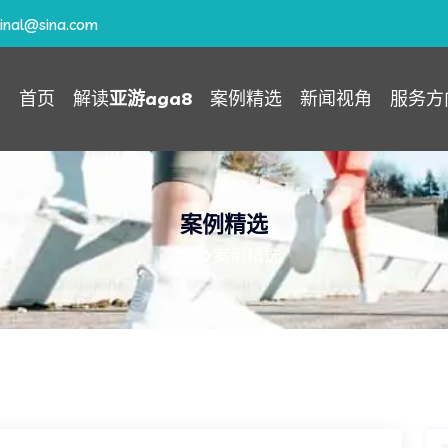
minal@sina.com
首页
解读
亚游aga8
案例精选
新闻视角
服务方
案例精选
首页
案例精选