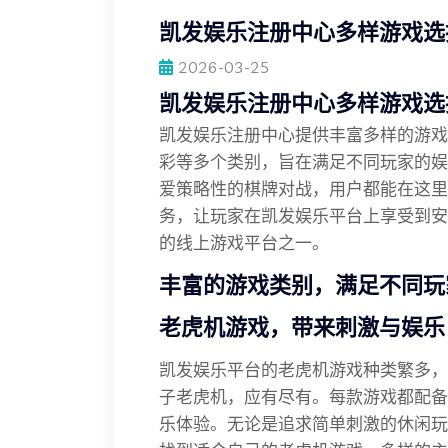
凯发娱乐注册中心多样游戏选
2026-03-25
凯发娱乐注册中心多样游戏选
凯发娱乐注册中心提供丰富多样的游戏
彩等多个类别，旨在满足不同玩家的娱
爱策略性的棋牌对战，用户都能在这里
务，让玩家在凯发娱乐平台上享受到安
的线上游戏平台之一。
丰富的游戏类别，满足不同玩
老虎机游戏，带来刺激与娱乐
凯发娱乐平台的老虎机游戏种类繁多，
子老虎机，应有尽有。每款游戏都配备
乐体验。无论是追求简单刺激的休闲玩