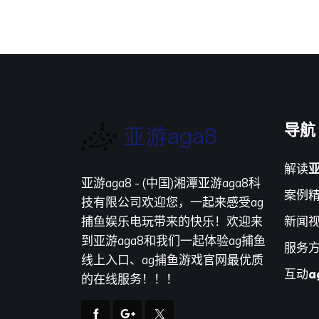
优质的客户服务，提供全方位
平台设有专业的客服团队，24小时在
问题，还是技术支持，客服都能提供及
聊天、电话和邮件，确保每一位玩家都
升了用户体验，也增强了玩家对平台的
样化的游戏娱乐。
综上所述，凯发娱乐注册中心凭借丰富
障，为不同偏好的玩家提供了理想的线
的不同需求，也让他们在这里享受到安
乐平台将继续不断创新，为广大玩家带
乐的首选之地。
上一篇