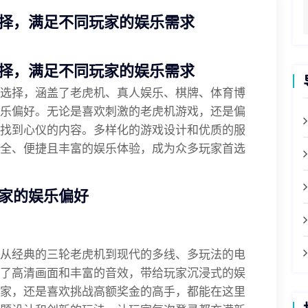
择，满足不同玩家的娱乐需求
择，满足不同玩家的娱乐需求
选择，涵盖了老虎机、真人娱乐、棋牌、体育博
乐偏好。无论是喜欢刺激的老虎机游戏，还是偏
找到心仪的内容。多样化的游戏设计和优质的服
全、便捷且丰富的娱乐体验，成为众多玩家首选
家的娱乐偏好
从经典的三轮老虎机到现代的多线、多玩法的电
了高清画面和丰富的音效，带给玩家沉浸式的娱
家，还是喜欢挑战高额奖金的高手，都能在这里