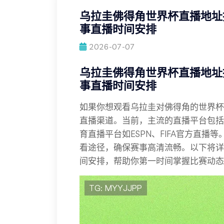
乌拉圭佛得角世界杯直播地址
事直播时间安排
2026-07-07
乌拉圭佛得角世界杯直播地址
事直播时间安排
如果你想观看乌拉圭对佛得角的世界杯
直播渠道。当前，主流的直播平台包括
育直播平台如ESPN、FIFA官方直
看途径，确保赛事高清流畅。以下将详
间安排，帮助你第一时间掌握比赛动态