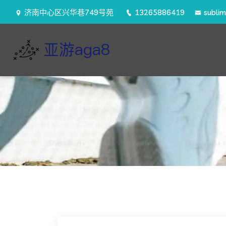
济南中心区兴华巷749号苑
13265886419
subli