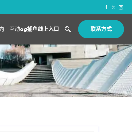
向
互动
ag捕鱼线上入口
联系方式