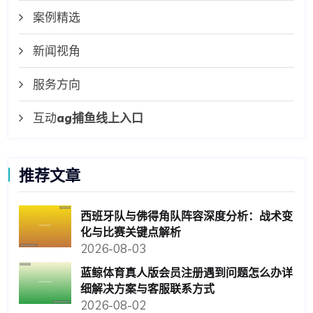
案例精选
新闻视角
服务方向
互动
ag捕鱼线上入口
推荐文章
西班牙队与佛得角队阵容深度分析：战术变
化与比赛关键点解析
2026-08-03
蓝鲸体育真人版会员注册遇到问题怎么办详
细解决方案与客服联系方式
2026-08-02