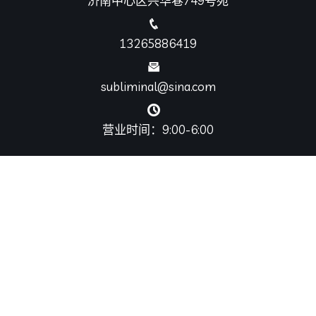
济南中心区兴华巷749号苑
13265886419
subliminal@sina.com
营业时间：9:00-6:00
网站地图
SiteMap
Copyright © 2026 - 版权所有
亚游aga8 - (中国)湘潭亚游aga8科