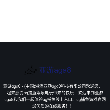
亚游aga8 - (中国)湘潭亚游aga8科技有限公司欢迎您，一
起来感受ag捕鱼娱乐电玩带来的快乐！欢迎来到亚游
aga8和我们一起体验ag捕鱼线上入口、ag捕鱼游戏官网
最优质的在线服务！！！