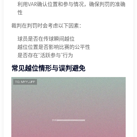
利用VAR确认位置和参与情况，确保判罚的准确
性
裁判在判罚时会考虑以下因素：
球员是否在传球瞬间越位
越位位置是否影响比赛的公平性
是否存在“活跃参与”行为
常见越位情形与误判避免