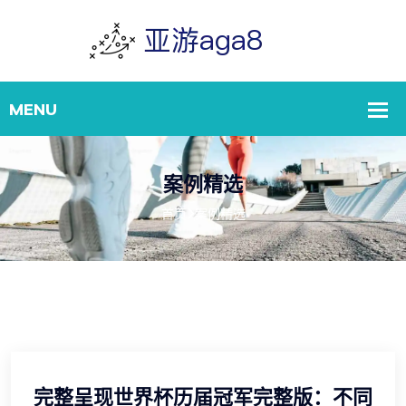
案例精选
首页
案例精选
完整呈现世界杯历届冠军完整版：不同