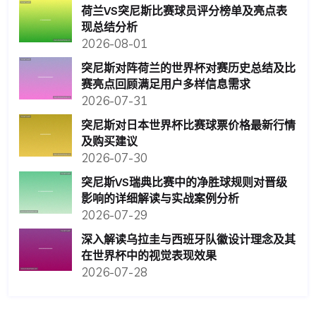
荷兰VS突尼斯比赛球员评分榜单及亮点表
现总结分析
2026-08-01
突尼斯对阵荷兰的世界杯对赛历史总结及比
赛亮点回顾满足用户多样信息需求
2026-07-31
突尼斯对日本世界杯比赛球票价格最新行情
及购买建议
2026-07-30
突尼斯VS瑞典比赛中的净胜球规则对晋级
影响的详细解读与实战案例分析
2026-07-29
深入解读乌拉圭与西班牙队徽设计理念及其
在世界杯中的视觉表现效果
2026-07-28