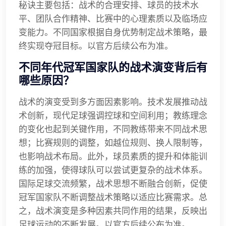
秘诀主要包括：战术的合理安排、球员的技术水
平、团队合作精神、比赛中的心理素质以及临场应
变能力。不同国家根据自身优势制定战术策略，最
终实现夺冠目标。以官方后续公布为准。
不同年代冠军国家队的战术演变背后有
哪些原因？
战术的演变受到多方面因素影响。技术发展推动战
术创新，现代足球强调控球和空间利用；教练理念
的变化也起到关键作用，不同教练带来不同战术思
想；比赛规则的调整，如越位规则、换人限制等，
也影响战术布局。此外，球员素质的提升和体能训
练的加强，使得球队可以尝试更复杂的战术体系。
国际足球交流频繁，战术思想不断融合创新，促使
冠军国家队不断调整战术策略以适应比赛需求。总
之，战术演变是多种因素共同作用的结果，反映出
足球运动的不断发展。以官方后续公布为准。