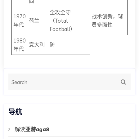
西
全攻全守
1970
战术创新，球
荷兰
（Total
年代
员多面性
Football）
1980
意大利
防
年代
导航
解读
亚游aga8