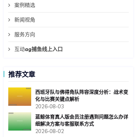
案例精选
新闻视角
服务方向
互动
ag捕鱼线上入口
推荐文章
西班牙队与佛得角队阵容深度分析：战术变
化与比赛关键点解析
2026-08-03
蓝鲸体育真人版会员注册遇到问题怎么办详
细解决方案与客服联系方式
2026-08-02