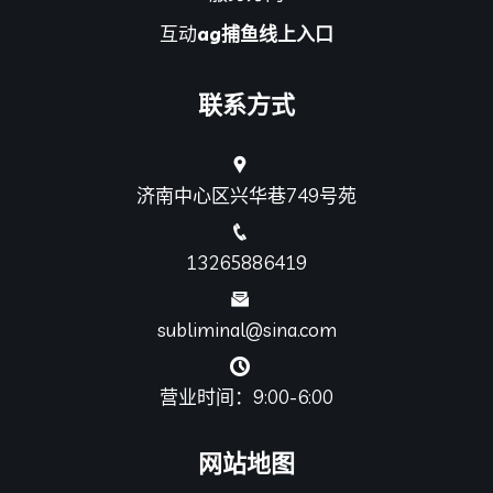
互动
ag捕鱼线上入口
联系方式
济南中心区兴华巷749号苑
13265886419
subliminal@sina.com
营业时间：9:00-6:00
网站地图