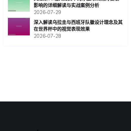
影响的详细解读与实战案例分析
2026-07-29
深入解读乌拉圭与西班牙队徽设计理念及其
在世界杯中的视觉表现效果
2026-07-28