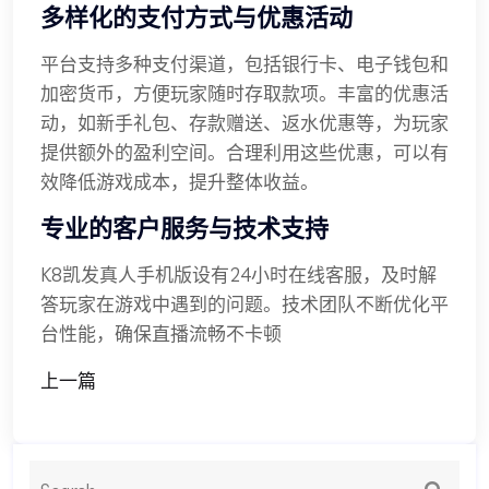
多样化的支付方式与优惠活动
平台支持多种支付渠道，包括银行卡、电子钱包和
加密货币，方便玩家随时存取款项。丰富的优惠活
动，如新手礼包、存款赠送、返水优惠等，为玩家
提供额外的盈利空间。合理利用这些优惠，可以有
效降低游戏成本，提升整体收益。
专业的客户服务与技术支持
K8凯发真人手机版设有24小时在线客服，及时解
答玩家在游戏中遇到的问题。技术团队不断优化平
台性能，确保直播流畅不卡顿
上一篇