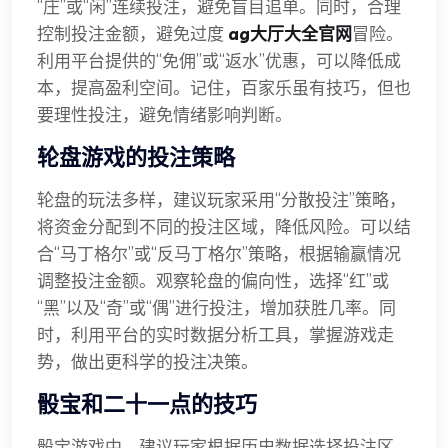
“庄”或“闲”连续投注，避免盲目追单。同时，合理
控制投注金额，避免过度
ag大厅大全官网
冒险。
利用平台提供的“免佣”或“返水”优惠，可以降低成
本，提高盈利空间。记住，百家乐虽有技巧，但也
要理性投注，避免情绪影响判断。
轮盘游戏的投注策略
轮盘的玩法多样，建议玩家采用“分散投注”策略，
将资金分配到不同的投注区域，降低风险。可以结
合“马丁格尔”或“反马丁格尔”策略，根据输赢情况
调整投注金额。观察轮盘的偏向性，选择“红”或
“黑”以及“奇”或“偶”进行投注，增加获胜几率。同
时，利用平台的实时数据分析工具，掌握游戏走
势，做出更科学的投注决策。
骰宝和二十一点的技巧
骰宝游戏中，建议玩家根据历史数据选择投注区