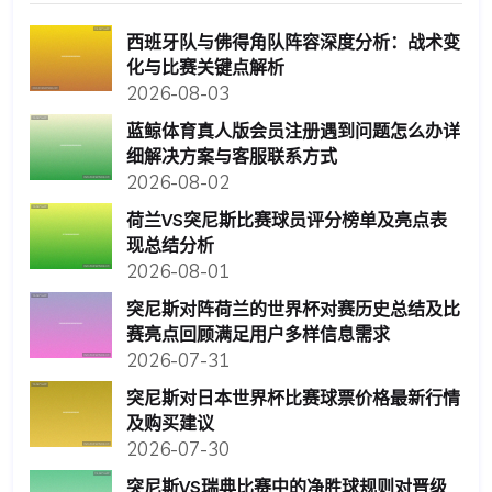
西班牙队与佛得角队阵容深度分析：战术变
化与比赛关键点解析
2026-08-03
蓝鲸体育真人版会员注册遇到问题怎么办详
细解决方案与客服联系方式
2026-08-02
荷兰VS突尼斯比赛球员评分榜单及亮点表
现总结分析
2026-08-01
突尼斯对阵荷兰的世界杯对赛历史总结及比
赛亮点回顾满足用户多样信息需求
2026-07-31
突尼斯对日本世界杯比赛球票价格最新行情
及购买建议
2026-07-30
突尼斯VS瑞典比赛中的净胜球规则对晋级