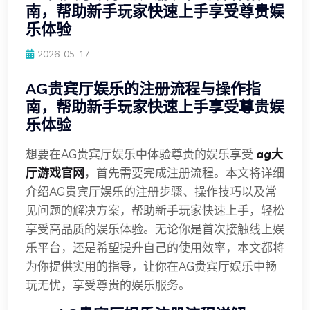
南，帮助新手玩家快速上手享受尊贵娱
乐体验
2026-05-17
AG贵宾厅娱乐的注册流程与操作指
南，帮助新手玩家快速上手享受尊贵娱
乐体验
想要在AG贵宾厅娱乐中体验尊贵的娱乐享受
ag大
厅游戏官网
，首先需要完成注册流程。本文将详细
介绍AG贵宾厅娱乐的注册步骤、操作技巧以及常
见问题的解决方案，帮助新手玩家快速上手，轻松
享受高品质的娱乐体验。无论你是首次接触线上娱
乐平台，还是希望提升自己的使用效率，本文都将
为你提供实用的指导，让你在AG贵宾厅娱乐中畅
玩无忧，享受尊贵的娱乐服务。