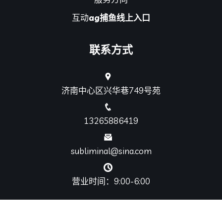
互动
ag捕鱼线上入口
联系方式
济南中心区兴华巷749号苑
13265886419
subliminal@sina.com
营业时间：9:00-6:00
网站地图