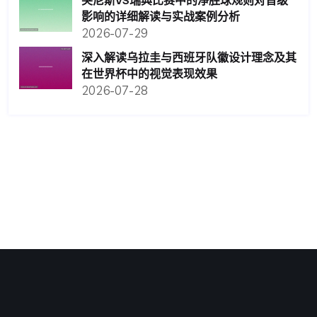
突尼斯VS瑞典比赛中的净胜球规则对晋级
影响的详细解读与实战案例分析
2026-07-29
深入解读乌拉圭与西班牙队徽设计理念及其
在世界杯中的视觉表现效果
2026-07-28