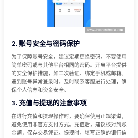
2. 账号安全与密码保护
为了保障账号安全，建议定期更换密码，不要使用
简单密码或与其他平台相同的密码。开启平台提供
的安全保护措施，如二次验证、绑定手机或邮箱。
遇到账号异常登录时，及时联系客服进行处理，确
保个人信息和资金安全。
3. 充值与提现的注意事项
在进行充值和提现操作时，要确保使用正规渠道，
避免使用非官方支付方式。充值后，建议核对到账
金额，保存交易凭证。提现时，填写正确的银行信