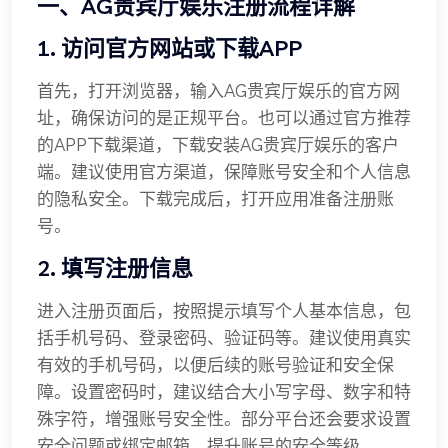
一、AG贵宾厅娱乐注册流程详解
1. 访问官方网站或下载APP
首先，打开浏览器，输入AG贵宾厅娱乐的官方网
址，确保访问的是正规平台。也可以通过官方推荐
的APP下载渠道，下载安装AG贵宾厅娱乐的客户
端。建议使用官方渠道，保障账号安全和个人信息
的隐私安全。下载完成后，打开应用准备注册账
号。
2. 填写注册信息
进入注册页面后，按照提示填写个人基本信息，包
括手机号码、登录密码、验证码等。建议使用真实
有效的手机号码，以便后续的账号验证和安全保
障。设置密码时，建议结合大小写字母、数字和特
殊字符，增强账号安全性。部分平台还会要求设置
安全问题或绑定邮箱，提升账号的安全等级。