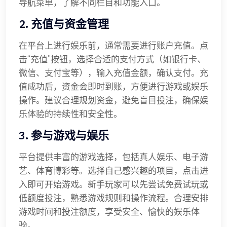
导航菜单，了解不同栏目和功能入口。
2. 充值与资金管理
在平台上进行娱乐前，通常需要进行账户充值。点
击“充值”按钮，选择合适的支付方式（如银行卡、
微信、支付宝等），输入充值金额，确认支付。充
值成功后，资金会即时到账，方便进行游戏或娱乐
操作。建议合理规划资金，避免盲目投注，确保娱
乐体验的持续性和安全性。
3. 参与游戏与娱乐
平台提供丰富的游戏选择，包括真人娱乐、电子游
艺、体育博彩等。选择自己感兴趣的项目，点击进
入即可开始游戏。新手玩家可以先尝试免费试玩或
低额度投注，熟悉游戏规则和操作流程。合理安排
游戏时间和投注额度，享受安全、愉快的娱乐体
验。