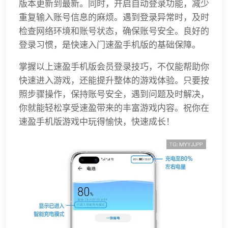
版本更新到最新。同时，开启自动登录功能，减少
重复输入账号信息的麻烦。遇到登录异常时，及时
检查网络环境和账号状态，确保账号安全。良好的
登录习惯，是快速入门速盈手机版的基础保障。
掌握以上速盈手机版会员登录技巧，不仅能帮助你
快速进入游戏，还能提升整体的游戏体验。只要按
照步骤操作，保持账号安全，遇到问题及时解决，
你就能轻松享受速盈带来的丰富游戏内容。祝你在
速盈手机版游戏中玩得愉快，快速成长！