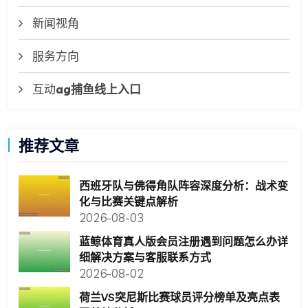
新闻视角
服务方向
互动
ag捕鱼线上入口
推荐文章
西班牙队与佛得角队阵容深度分析：战术变
化与比赛关键点解析
2026-08-03
蓝鲸体育真人版会员注册遇到问题怎么办详
细解决方案与客服联系方式
2026-08-02
荷兰VS突尼斯比赛球员评分榜单及亮点表