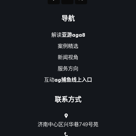
导航
解读
亚游aga8
案例精选
新闻视角
服务方向
互动
ag捕鱼线上入口
联系方式
济南中心区兴华巷749号苑