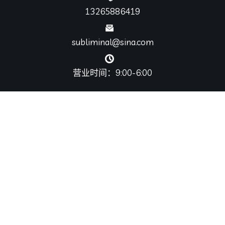
13265886419
subliminal@sina.com
营业时间：9:00-6:00
网站地图
SiteMap
Copyright © 2026 - 版权所有
亚游aga8 - (中国)湘潭亚游aga8科
技有限公司欢迎您